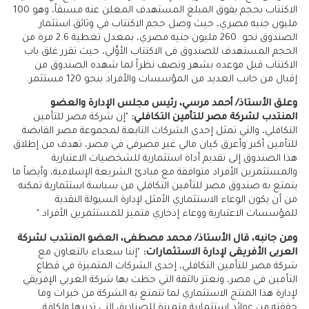
الاكتتاب بحجم يفوق المبلغ المستهدف المعلن عنه مسبقاً، وهو 100
مليون جنيه مصري، حيث وصل حجم الاكتتاب في وثائق استثمار
الصندوق نحو 260 مليون جنيه مصري، بمعدل تغطية 2.6 مرة من
الحجم المستهدف للصندوق فى الاكتتاب الأوَّلي، حيث تقرر غلق باب
الاكتتاب قبل موعده بشهر ونصف نظراً لما شهده الصندوق من
إقبال من جانب العديد من المؤسسات والأفراد بنحو 120 مستثمر.
وعلق الأستاذ/ أحمد مرسي، رئيس مجلس الإدارة والعضو
المنتدب لشركة مصر للتأمين التكافلي:
"إن شركة مصر للتأمين
التكافلي، والتي تمثل إحدى الشركات التابعة لمجموعة مصر القابضة
للتأمين أكبر وأعرق كيان مالي غير مصرفي في مصر، تهدف من إطلاق
هذا الصندوق إلى تقديم أداة استثمارية للشخصيات الاعتبارية
والمستثمرين الأفراد متوافقة مع مبادئ الشريعة الإسلامية، وأيضاً ما
يتمتع به صندوق مصر للتأمين التكافلي من سياسة استثمارية تمكنه
من أن يكون الوعاء الاستثماري الأمثل لإدارة السيولة النقدية
للمؤسسات الاعتبارية ووعاء إدخاري متميز للمستثمرين الأفراد."
ومن جانبه، قال الأستاذ/ محمد مصطفى، العضو المنتدب لشركة
العربى الأفريقى لإدارة الاستثمارات:
"إننا سعداء بالتعاون مع
شركة مصر للتأمين التكافلي، إحدى الشركات المتميزة في قطاع
التأمين في مصر، ونعتز بالثقة التي حظت بها شركة العربي الإفريقي
لإدارة هذا المنتج الاستثماري لما تتمتع به الشركة من خبرات وما
حققته من عوائد استثمارية متميزة للصناديق التي تديرها ولكافة