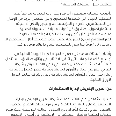
عملائها خلال السنوات الماضية."
وأضاف الأستاذ/ مصطفى أنه تقرر غلق باب الاكتتاب سريعاً بعد
التغطية الجيدة التي شهدها الصندوق والتي تعكس مزيد من الإقبال
من المستثمرين الأفراد و المؤسسات، والجدير بالذكر أنه سيتم
استثمار أصول الصندوق في أدوات مالية ذات سيولة قصيرة
ومتوسطة الأجل مثل أذون وسندات الخزانة والأوعية الإدخارية
المتوافقة مع مبادئ الشريعة بحيث يكون متوسط آجال الاستحقاق لا
تزيد عن 150 يوماً بما يتيح للمستثمر منتج ذا عائد يومي تراكمي.
وأشاد الأستاذ/ مصطفى بجهود الهيئة العامة للرقابة المالية في
توسيع قاعدة الجهات التي تتلقى الاكتتاب في وثائق صناديق الاستثمار،
علماً بأنه قد شاركت خمس جهات في تلقي الاكتتاب وهي شركة
العربي الإفريقي لتداول الأوراق المالية، وشركة مصر كابيتال، وشركة
إتش سي لتداول الأوراق المالية، وشركة ثاندر، وشركة مباشر لتداول
الأوراق المالية.
عن العربي الإفريقي لإدارة الاستثمارات
منذ إنشائها في عام 2006، عملت شركة العربي الإفريقي لإدارة
الاستثمارات على تلبية احتياجات كل من مؤسسات القطاع الخاص
والقطاع العام وكذلك الأفراد ذوي الملاءة المالية المرتفعة حيث تقدم
منتجات استثمارية تمكن عملائها من الاستثمار في أسواق الأسهم