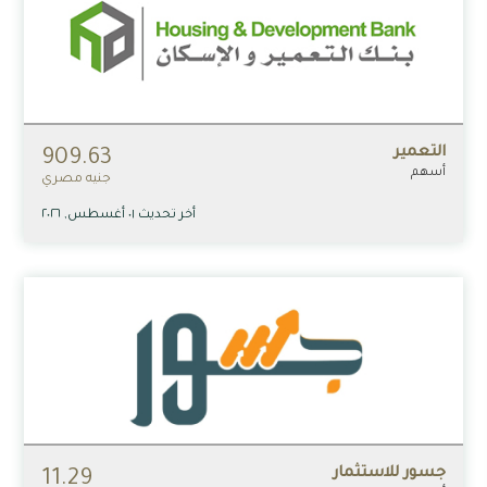
التعمير
909.63
أسهم
جنيه مصري
أخر تحديث ٠١ أغسطس, ٢٠٢٦
جسور للاستثمار
11.29