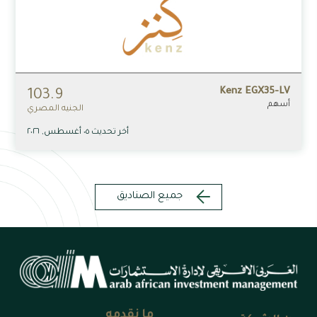
Kenz EGX35-LV
103.9
أسهم
الجنيه المصري
أخر تحديث ٠٥ أغسطس, ٢٠٢٦
جميع الصناديق
ما نقدمه