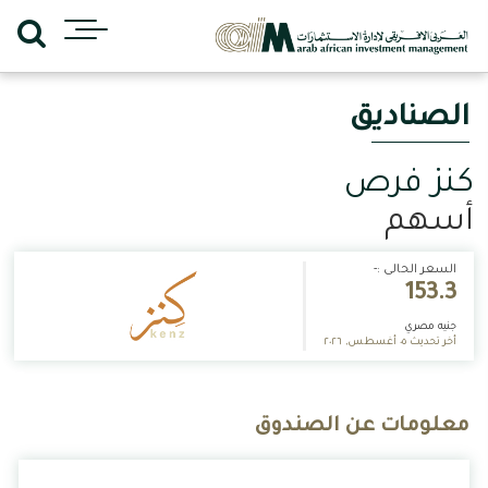
الصناديق
كنز فرص
أسهم
السعر الحالى :-
153.3
جنيه مصري
أخر تحديث ٠٥ أغسطس, ٢٠٢٦
معلومات عن الصندوق