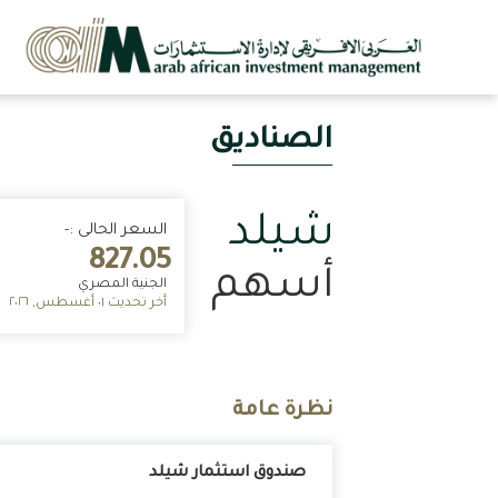
الصناديق
شيلد
السعر الحالى :-
827.05
أسهم
الجنية المصري
أخر تحديث ٠١ أغسطس, ٢٠٢٦
نظرة عامة
صندوق استثمار شيلد