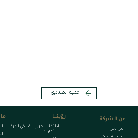
Kenz EGX35-LV
103.9
1
أسهم
ري
الجنيه المصري
أخر تحديث ٠٥ أغسطس, ٢٠٢٦
جميع الصناديق
رؤيتنا
ما 
عن الشركة
لماذا تختار العربي الإفريقي لإدارة
ال
من نحن
الاستثمارات
ال
فلسفة العمل